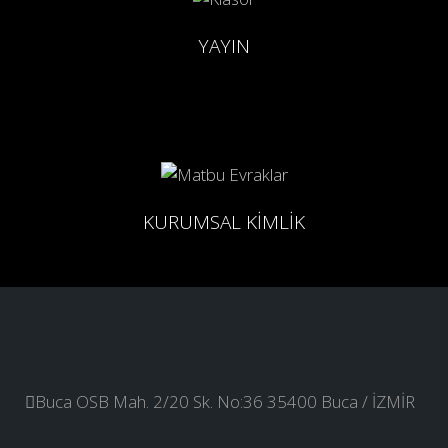
YAYIN
KURUMSAL KİMLİK
Buca OSB Mah. 2/20 Sk. No:36 35400 Buca / İZMİR