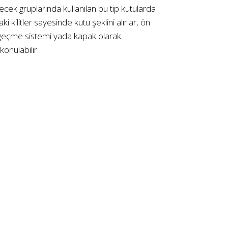
ecek gruplarında kullanılan bu tip kutularda
i kilitler sayesinde kutu şeklini alırlar, ön
ir geçme sistemi yada kapak olarak
onulabilir.