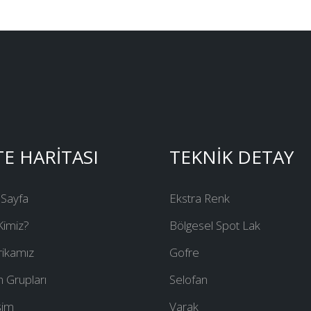
TE HARİTASI
TEKNİK DETAY
 Sayfa
Ekstra Renk
Kimiz?
Bölgesel Spot Lak
rikamız
Gofre
 Grupları
Selofan
işim
Varak