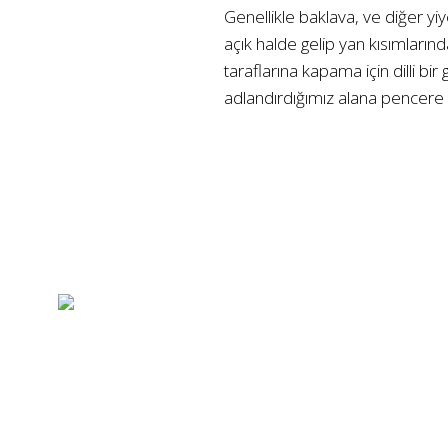
Genellikle baklava, ve diğer yiy
açık halde gelip yan kısımlarındak
taraflarına kapama için dilli b
adlandırdığımız alana pencere k