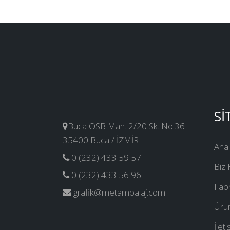
Sİ
Buca OSB Mah. 2/20 Sk. No:36
35400 Buca / İZMİR
Ana
0 (232) 433 59 57
Biz 
0 (232) 433 56 96
Fab
grafik@metambalaj.com
Ürün
İlet